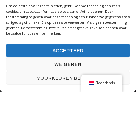
Om de beste ervaringen te bieden, gebruiken we technologieën zoals
cookies om apparaatinformatie op te slaan en/of te openen. Door
Klaar om samen te
toestemming te geven voor deze technologieën kunnen we gegevens zoals
surfgedrag of unieke ID's op deze site verwerken. Als u geen toestemming
werken?
geeft of uw toestemming intrekt, kan dit negatieve gevolgen hebben voor
bepaalde functies en kenmerken.
ACCEPTEER
EEN PROJECT STARTEN
WEIGEREN
VOORKEUREN BEKIJKEN
Nederlands
KOM BIJ MENZING WERKEN