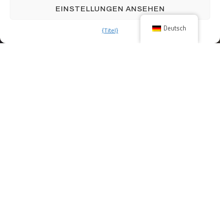
EIN PROJEKT STARTEN
EINSTELLUNGEN ANSEHEN
Deutsch
{Titel}
WERDEN SIE TEIL UNSERES TEAMS