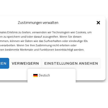
Zustimmungen verwalten
males Erlebnis zu bieten, verwenden wir Technologien wie Cookies, um
en zu speichern und/oder darauf zuzugreifen. Wenn Sie diesen
immen, können wir Daten wie das Surfverhalten oder eindeutige IDs
 verarbeiten. Wenn Sie Ihre Zustimmung nicht erteilen oder
nen bestimmte Merkmale und Funktionen beeinträchtigt werden.
REN
VERWEIGERN
EINSTELLUNGEN ANSEHEN
{Titel}
Deutsch
NG
KARRIERE
Zurück zum Anfang
ingungen und Konditionen
Datenschutzbestimmungen