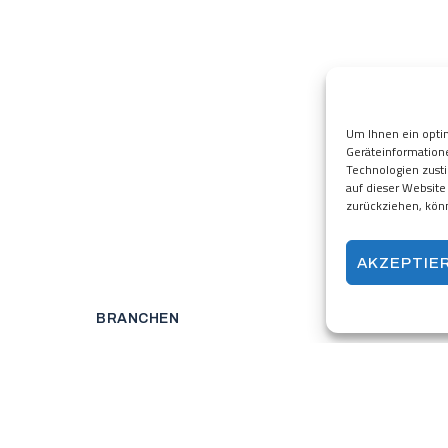
Um Ihnen ein opti
Geräteinformation
Technologien zust
auf dieser Website
zurückziehen, kön
AKZEPTIE
BRANCHEN
ÜBER MENZI
Facebook
Linkedin
Bed