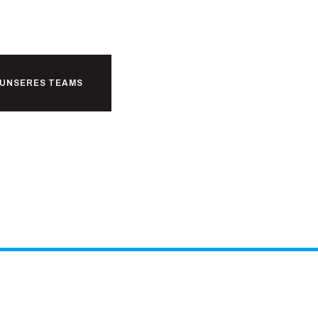
beit bereit?
L UNSERES TEAMS