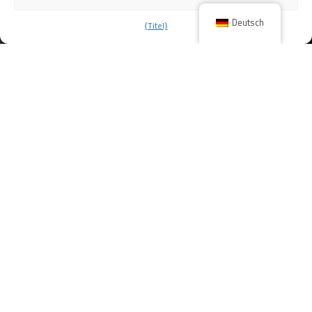
WERDEN SIE TEIL UNSERES TEAMS
Deutsch
{Titel}